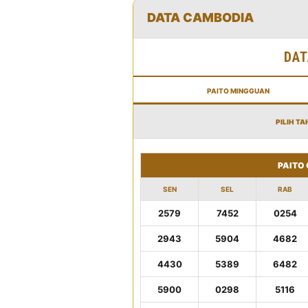
DATA CAMBODIA
DAT
PAITO MINGGUAN
PILIH TA
PAITO
SEN
SEL
RAB
2579
7452
0254
2943
5904
4682
4430
5389
6482
5900
0298
5116