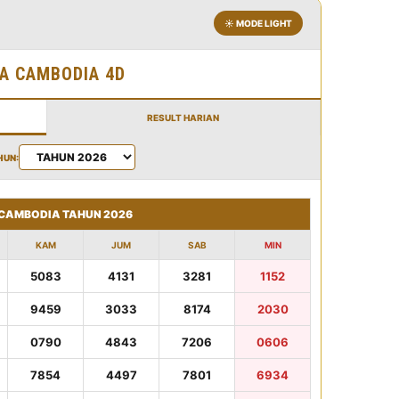
☀️ MODE LIGHT
A CAMBODIA 4D
RESULT HARIAN
HUN:
 CAMBODIA TAHUN 2026
KAM
JUM
SAB
MIN
5083
4131
3281
1152
9459
3033
8174
2030
0790
4843
7206
0606
7854
4497
7801
6934