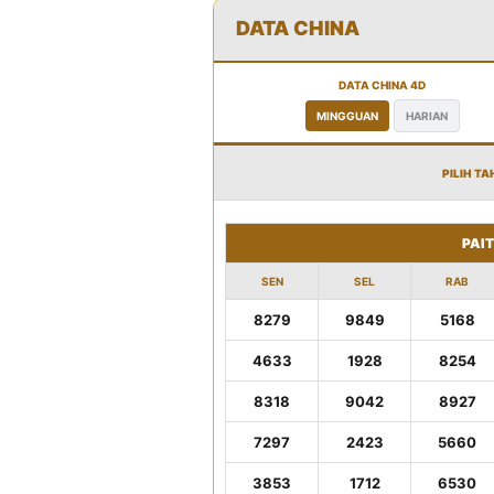
DATA CHINA
DATA CHINA 4D
MINGGUAN
HARIAN
PILIH TA
PAI
SEN
SEL
RAB
8279
9849
5168
4633
1928
8254
8318
9042
8927
7297
2423
5660
3853
1712
6530