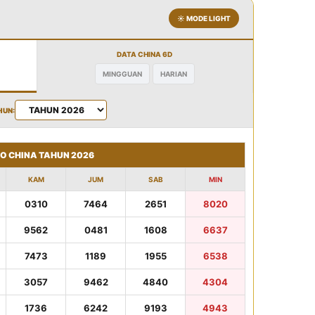
☀️ MODE LIGHT
DATA CHINA 6D
MINGGUAN
HARIAN
HUN:
TO CHINA TAHUN 2026
KAM
JUM
SAB
MIN
0310
7464
2651
8020
9562
0481
1608
6637
7473
1189
1955
6538
3057
9462
4840
4304
1736
6242
9193
4943