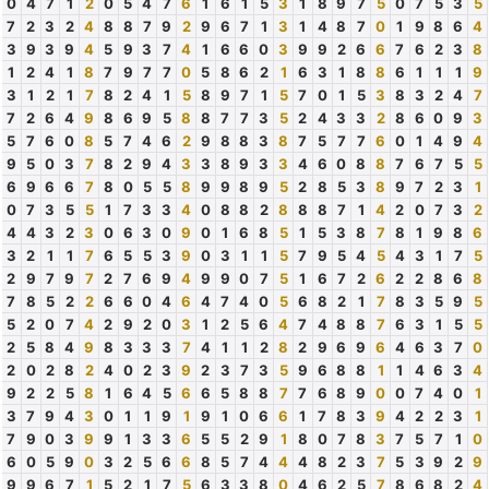
0
4
7
1
2
0
5
4
7
6
1
6
1
5
3
1
8
9
7
5
0
7
5
3
5
7
2
3
2
4
8
8
7
9
2
9
6
7
1
3
1
4
8
7
0
1
9
8
6
4
3
9
3
9
4
5
9
3
7
4
1
6
6
0
3
9
9
2
6
6
7
6
2
3
8
1
2
4
1
8
7
9
7
7
0
5
8
6
2
1
6
3
1
8
8
6
1
1
1
9
3
1
2
1
7
8
2
4
1
5
8
9
7
1
5
7
0
1
5
3
8
3
2
4
7
7
2
6
4
9
8
6
9
5
8
8
7
7
3
5
2
4
3
3
2
8
6
0
9
3
5
7
6
0
8
5
7
4
6
2
9
8
8
3
8
7
5
7
7
6
0
1
4
9
4
9
5
0
3
7
8
2
9
4
3
3
8
9
3
3
4
6
0
8
8
7
6
7
5
5
6
9
6
6
7
8
0
5
5
8
9
9
8
9
5
2
8
5
3
8
9
7
2
3
1
0
7
3
5
5
1
7
3
3
4
0
8
8
2
8
8
8
7
1
4
2
0
7
3
2
4
4
3
2
3
0
6
3
0
9
0
1
6
8
5
1
5
3
8
7
8
1
9
8
6
3
2
1
1
7
6
5
5
3
9
0
3
1
1
5
7
9
5
4
5
4
3
1
7
5
2
9
7
9
7
2
7
6
9
4
9
9
0
7
5
1
6
7
2
6
2
2
8
6
8
7
8
5
2
2
6
6
0
4
6
4
7
4
0
5
6
8
2
1
7
8
3
5
9
5
5
2
0
7
4
2
9
2
0
3
1
2
5
6
4
7
4
8
8
7
6
3
1
5
5
2
5
8
4
9
8
3
3
3
7
4
1
1
2
8
2
9
6
9
6
4
6
3
7
0
2
0
2
8
2
4
0
2
3
9
2
3
7
3
5
9
6
8
8
1
1
4
6
3
4
9
2
2
5
8
1
6
4
5
6
6
5
8
8
7
7
6
8
9
0
0
7
4
0
1
3
7
9
4
3
0
1
1
9
1
9
1
0
6
6
1
7
8
3
9
4
2
2
3
1
7
9
0
3
9
9
1
3
3
6
5
5
2
9
1
8
0
7
8
3
7
5
7
1
0
6
0
5
9
0
3
2
5
6
6
8
5
7
4
4
4
8
2
3
7
5
3
9
2
9
9
9
6
7
1
5
2
1
7
5
6
3
3
8
0
4
6
2
5
7
8
6
8
2
4