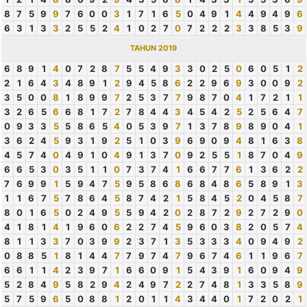
8
7
5
9
9
7
6
0
0
3
1
7
1
6
5
0
4
9
1
4
4
9
4
9
6
6
3
1
3
3
2
5
5
2
4
1
0
2
7
0
7
2
2
2
3
3
8
5
3
9
TAHUN 2019
6
8
9
1
4
0
7
2
8
7
5
5
4
9
3
3
0
2
5
0
6
0
5
1
2
2
1
6
4
3
4
8
9
1
2
9
4
5
8
6
2
2
9
6
9
3
0
0
9
2
3
5
0
0
8
1
8
9
9
7
2
5
3
7
7
9
8
7
0
4
1
7
2
1
1
3
2
6
5
6
6
8
1
7
2
7
8
4
4
3
4
5
4
2
5
2
5
6
4
7
0
9
3
3
5
5
8
6
5
4
0
5
3
9
7
1
3
7
8
9
8
9
0
4
1
3
6
2
4
5
9
3
1
9
2
5
1
0
3
9
6
9
0
9
4
8
1
6
3
8
4
5
7
4
0
4
9
1
0
4
9
1
3
7
0
9
2
5
5
1
8
7
0
4
9
6
6
5
3
0
3
5
1
1
0
7
3
7
4
1
6
6
7
7
6
1
3
6
2
2
7
6
9
9
1
5
9
4
7
5
9
5
8
6
8
6
8
4
8
6
5
8
9
1
3
1
1
6
7
5
7
8
6
4
5
8
7
4
2
1
5
8
4
5
2
0
4
5
8
7
8
0
1
6
5
0
2
4
9
5
5
9
4
2
0
2
8
7
2
9
2
7
2
9
0
4
1
8
1
4
1
9
6
0
6
2
2
7
4
5
9
6
0
3
8
2
0
5
7
4
8
1
1
3
3
7
0
3
9
9
2
3
7
1
3
5
3
3
3
4
0
9
4
9
2
0
8
8
5
1
8
1
4
4
7
7
9
7
4
7
9
6
7
4
6
1
1
9
6
7
6
6
1
1
4
2
3
9
7
1
6
6
0
9
1
5
4
3
9
1
6
0
9
4
9
5
2
8
4
9
5
8
2
9
4
2
4
9
7
2
2
7
4
8
1
3
3
5
8
9
5
7
5
9
6
5
0
8
8
1
2
0
1
1
4
3
4
4
0
1
7
2
0
2
1