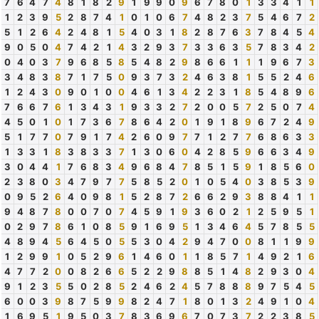
7
6
4
7
4
8
1
8
2
9
1
9
9
0
9
6
7
8
0
1
3
3
4
1
1
1
2
3
9
5
2
8
7
4
1
0
1
0
6
7
4
8
2
3
7
5
4
6
7
2
5
1
2
6
4
2
4
8
1
5
4
0
3
1
8
2
8
7
6
3
7
8
4
5
4
9
0
5
0
4
7
4
2
1
4
3
2
9
3
7
3
3
6
3
5
7
8
3
4
2
0
4
0
3
7
9
6
8
5
8
5
4
8
2
9
8
6
6
1
1
1
9
6
7
3
3
4
8
3
8
7
1
7
5
0
9
3
7
3
2
4
6
3
8
1
5
5
2
4
6
1
2
4
3
0
9
0
1
0
0
4
6
1
3
4
2
2
3
1
8
5
4
8
9
6
7
6
6
7
6
1
3
4
3
1
9
3
3
2
7
2
0
0
5
7
2
5
0
7
4
4
5
0
1
0
1
7
3
6
7
8
6
4
2
0
1
9
1
8
9
6
7
2
4
9
5
1
7
7
0
7
9
1
7
4
2
6
0
9
7
7
1
2
7
7
6
8
6
3
3
1
3
3
1
8
3
8
3
3
7
1
3
0
6
0
4
2
8
5
9
6
6
3
4
9
3
0
4
4
1
7
6
8
3
4
9
6
8
4
7
8
5
1
5
9
1
8
5
6
0
2
3
8
0
3
4
7
9
7
7
5
8
5
2
0
1
0
5
4
0
3
8
5
3
9
0
9
5
2
6
4
0
9
8
1
5
2
8
7
2
6
6
2
9
3
8
8
4
1
1
9
4
8
7
8
0
0
7
0
7
4
5
9
1
9
3
6
0
2
1
2
5
9
5
1
0
2
9
7
8
6
1
0
8
5
9
1
6
9
5
1
3
4
6
4
5
7
8
5
5
4
8
9
4
5
6
4
5
0
5
5
3
0
4
2
9
4
7
0
0
8
1
1
9
9
1
2
9
9
1
0
5
2
9
6
1
4
6
0
1
1
8
5
7
1
4
9
2
1
6
4
7
7
2
0
0
8
2
6
6
5
2
2
9
8
8
5
1
4
8
2
9
3
0
4
9
1
2
3
5
5
0
2
8
5
2
4
6
2
4
5
7
8
8
8
9
7
5
4
5
6
0
0
3
9
8
7
5
9
9
8
2
4
7
1
8
0
1
3
2
4
9
1
0
4
1
6
9
5
1
9
5
0
3
7
8
3
6
9
6
7
0
7
3
7
2
2
3
8
5