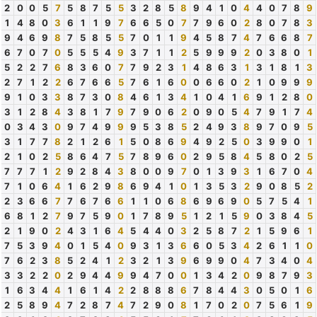
2
0
0
5
7
5
8
7
5
5
3
2
8
5
8
9
4
1
0
4
4
0
7
8
9
1
4
8
0
3
6
1
1
9
7
6
6
5
0
7
7
9
6
0
2
8
0
7
8
3
9
4
6
9
8
7
5
8
5
5
7
0
1
1
9
4
5
8
7
4
7
6
6
8
7
6
7
0
7
0
5
5
5
4
9
3
7
1
1
2
5
9
9
9
2
0
3
8
0
1
5
2
2
7
6
8
3
6
0
7
7
9
2
3
1
4
8
6
3
1
3
1
8
1
3
2
7
1
2
2
6
7
6
6
5
7
6
1
6
0
0
6
6
0
2
1
0
9
9
9
9
1
0
3
3
8
7
3
0
8
4
6
1
3
4
1
0
4
1
6
9
1
2
8
0
3
1
2
8
4
3
8
1
7
9
7
9
0
6
2
0
9
0
5
4
7
9
1
7
4
0
3
4
3
0
9
7
4
9
9
9
5
3
8
5
2
4
9
3
8
9
7
0
9
5
3
1
7
7
8
2
1
2
6
1
5
0
8
6
9
4
9
2
5
0
3
9
9
0
1
2
1
0
2
5
8
6
4
7
5
7
8
9
6
0
2
9
5
8
4
5
8
0
2
5
7
7
7
1
2
9
2
8
4
3
8
0
0
9
7
0
1
3
9
3
1
6
7
0
4
7
1
0
6
4
1
6
2
9
8
6
9
4
1
0
1
3
5
3
2
9
0
8
5
2
2
3
6
6
7
7
6
7
6
6
1
1
0
6
8
6
9
6
9
0
5
7
5
4
1
6
8
1
2
7
9
7
5
9
0
1
7
8
9
5
1
2
1
5
9
0
3
8
4
5
2
1
9
0
2
4
3
1
6
4
5
4
4
0
3
2
5
8
7
2
1
5
9
6
1
7
5
3
9
4
0
1
5
4
0
9
3
1
3
6
6
0
5
3
4
2
6
1
1
0
7
6
2
3
8
5
2
4
1
2
3
2
1
3
9
6
9
9
0
4
7
3
4
0
4
3
3
2
2
0
2
9
4
4
9
9
4
7
0
0
1
3
4
2
0
9
8
7
9
3
1
6
3
4
4
1
6
1
4
2
2
8
8
8
6
7
8
4
4
3
0
5
0
1
6
2
5
8
9
4
7
2
8
7
4
7
2
9
0
8
1
7
0
2
0
7
5
6
1
9