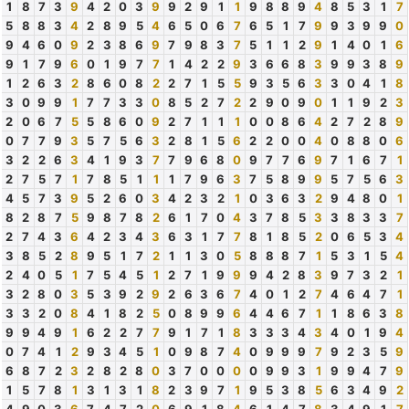
1
8
7
3
9
4
2
0
3
9
9
2
9
1
1
9
8
8
9
4
8
5
3
1
7
5
8
8
3
4
2
8
9
5
4
6
5
0
6
7
6
5
1
7
9
9
3
9
9
0
9
4
6
0
9
2
3
8
6
9
7
9
8
3
7
5
1
1
2
9
1
4
0
1
6
9
1
7
9
6
0
1
9
7
7
1
4
2
2
9
3
6
6
8
3
9
9
3
8
9
1
2
6
3
2
8
6
0
8
2
2
7
1
5
5
9
3
5
6
3
3
0
4
1
8
3
0
9
9
1
7
7
3
3
0
8
5
2
7
2
2
9
0
9
0
1
1
9
2
3
2
0
6
7
5
5
8
6
0
9
2
7
1
1
1
0
0
8
6
4
2
7
2
8
9
0
7
7
9
3
5
7
5
6
3
2
8
1
5
6
2
2
0
0
4
0
8
8
0
6
3
2
2
6
3
4
1
9
3
7
7
9
6
8
0
9
7
7
6
9
7
1
6
7
1
2
7
5
7
1
7
8
5
1
1
1
7
9
6
3
7
5
8
9
9
5
7
5
6
3
4
5
7
3
9
5
2
6
0
3
4
2
3
2
1
0
3
6
3
2
9
4
8
0
1
8
2
8
7
5
9
8
7
8
2
6
1
7
0
4
3
7
8
5
3
3
8
3
3
7
2
7
4
3
6
4
2
3
4
3
6
3
1
7
7
8
1
8
5
2
0
6
5
3
4
3
8
5
2
8
9
5
1
7
2
1
1
3
0
5
8
8
8
7
1
5
3
1
5
4
2
4
0
5
1
7
5
4
5
1
2
7
1
9
9
9
4
2
8
3
9
7
3
2
1
3
2
8
0
3
5
3
9
2
9
2
6
3
6
7
4
0
1
2
7
4
6
4
7
1
3
3
2
0
8
4
1
8
2
5
0
8
9
9
6
4
4
6
7
1
1
8
6
3
8
9
9
4
9
1
6
2
2
7
7
9
1
7
1
8
3
3
3
4
3
4
0
1
9
4
0
7
4
1
2
9
3
4
5
1
0
9
8
7
4
0
9
9
9
7
9
2
3
5
9
6
8
7
2
3
2
8
2
8
0
3
7
0
0
0
0
9
9
3
1
9
9
4
7
9
1
5
7
8
1
3
1
3
1
8
2
3
9
7
1
9
5
3
8
5
6
3
4
9
2