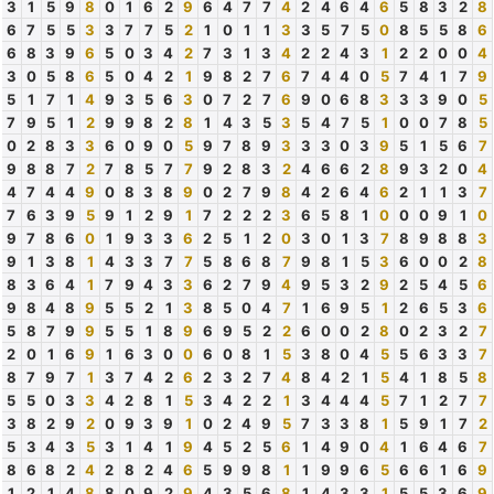
3
1
5
9
8
0
1
6
2
9
6
4
7
7
4
2
4
6
4
6
5
8
3
2
8
6
7
5
5
3
3
7
7
5
2
1
0
1
1
3
3
5
7
5
0
8
5
5
8
6
6
8
3
9
6
5
0
3
4
2
7
3
1
3
4
2
2
4
3
1
2
2
0
0
4
3
0
5
8
6
5
0
4
2
1
9
8
2
7
6
7
4
4
0
5
7
4
1
7
9
5
1
7
1
4
9
3
5
6
3
0
7
2
7
6
9
0
6
8
3
3
3
9
0
5
7
9
5
1
2
9
9
8
2
8
1
4
3
5
3
5
4
7
5
1
0
0
7
8
5
0
2
8
3
3
6
0
9
0
5
9
7
8
9
3
3
3
0
3
9
5
1
5
6
7
9
8
8
7
2
7
8
5
7
7
9
2
8
3
2
4
6
6
2
8
9
3
2
0
4
4
7
4
4
9
0
8
3
8
9
0
2
7
9
8
4
2
6
4
6
2
1
1
3
7
7
6
3
9
5
9
1
2
9
1
7
2
2
2
3
6
5
8
1
0
0
0
9
1
0
9
7
8
6
0
1
9
3
3
6
2
5
1
2
0
3
0
1
3
7
8
9
8
8
3
9
1
3
8
1
4
3
3
7
7
5
8
6
8
7
9
8
1
5
3
6
0
0
2
8
8
3
6
4
1
7
9
4
3
3
6
2
7
9
4
9
5
3
2
9
2
5
4
5
6
9
8
4
8
9
5
5
2
1
3
8
5
0
4
7
1
6
9
5
1
2
6
5
3
6
5
8
7
9
9
5
5
1
8
9
6
9
5
2
2
6
0
0
2
8
0
2
3
2
7
2
0
1
6
9
1
6
3
0
0
6
0
8
1
5
3
8
0
4
5
5
6
3
3
7
8
7
9
7
1
3
7
4
2
6
2
3
2
7
4
8
4
2
1
5
4
1
8
5
8
5
5
0
3
3
4
2
8
1
5
3
4
2
2
1
3
4
4
4
5
7
1
2
7
7
3
8
2
9
2
0
9
3
9
1
0
2
4
9
5
7
3
3
8
1
5
9
1
7
2
5
3
4
3
5
3
1
4
1
9
4
5
2
5
6
1
4
9
0
4
1
6
4
6
7
8
6
8
2
4
2
8
2
4
6
5
9
9
8
1
1
9
9
6
5
6
6
1
6
9
1
2
1
4
8
8
0
9
2
9
4
3
5
6
8
1
4
3
3
1
5
5
3
6
9