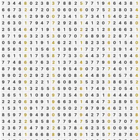
7
3
4
4
8
0
2
3
8
3
7
8
8
2
5
7
7
1
9
4
6
4
3
8
1
6
6
7
3
2
4
7
2
0
3
0
6
0
0
6
0
0
7
5
2
3
8
0
3
4
1
4
6
0
1
2
9
9
0
0
7
3
4
1
5
7
3
4
1
5
4
0
2
6
2
2
6
3
0
1
7
9
4
7
7
2
9
2
8
1
4
1
2
0
7
2
4
6
8
0
2
5
5
4
6
4
7
1
9
1
6
1
5
0
2
2
3
1
2
8
6
6
6
3
1
9
7
1
9
6
3
2
3
5
3
0
0
7
0
7
6
8
9
9
2
2
8
7
4
1
0
5
0
4
9
3
1
9
1
4
6
2
2
1
1
8
2
3
3
6
0
1
5
4
0
8
5
6
3
2
1
3
5
6
5
1
3
8
9
1
7
2
7
5
1
3
9
1
4
7
0
6
1
1
8
1
7
5
5
8
7
7
3
3
0
4
4
3
7
8
2
1
9
4
6
7
7
4
8
6
6
7
6
3
2
1
3
7
3
4
3
7
7
9
6
9
4
0
6
9
8
7
9
6
0
8
2
7
6
3
1
9
5
4
9
0
7
3
7
7
4
0
1
7
2
9
9
0
2
0
2
9
2
2
5
0
6
0
8
4
4
4
8
9
5
6
5
7
6
4
9
7
4
9
9
2
2
2
1
7
6
0
8
9
3
5
2
3
3
3
8
6
3
5
2
4
4
3
0
1
3
2
5
5
5
5
9
0
2
6
1
7
4
9
1
2
0
5
4
1
3
6
5
1
5
1
0
8
0
9
7
3
5
4
9
0
4
3
1
8
4
4
4
8
0
2
2
2
0
6
3
6
9
1
9
6
6
3
6
1
4
8
4
7
3
3
8
9
5
5
1
5
3
1
0
9
1
7
3
0
0
5
0
2
7
9
7
9
9
4
6
2
1
2
1
8
5
9
7
9
9
4
9
8
0
5
9
8
7
9
4
2
7
7
0
7
3
5
3
8
3
4
3
2
2
5
8
5
8
6
7
7
9
4
7
5
3
9
3
0
5
7
0
7
9
2
3
6
7
8
4
7
9
2
2
6
3
7
8
4
6
2
3
5
6
0
0
9
6
5
1
4
2
4
1
8
6
6
8
8
9
1
3
6
9
1
2
9
5
7
7
8
7
8
0