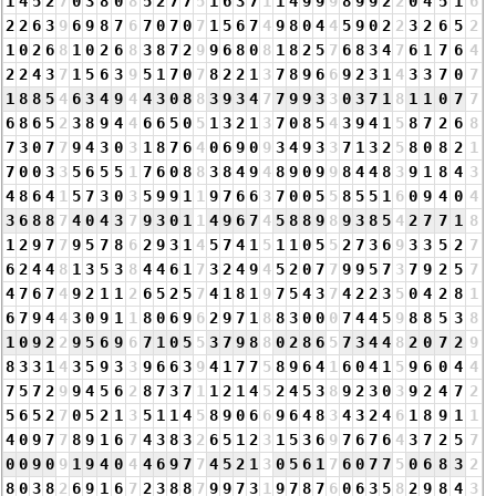
1
4
5
2
7
0
3
8
0
8
5
2
7
7
5
1
6
3
7
1
1
4
9
9
9
8
9
9
2
2
0
4
5
1
6
2
2
6
3
9
6
9
8
7
6
7
0
7
0
7
1
5
6
7
4
9
8
0
4
4
5
9
0
2
2
3
2
6
5
2
1
0
2
6
8
1
0
2
6
8
3
8
7
2
9
9
6
8
0
8
1
8
2
5
7
6
8
3
4
7
6
1
7
6
4
2
2
4
3
7
1
5
6
3
9
5
1
7
0
7
8
2
2
1
3
7
8
9
6
6
9
2
3
1
4
3
3
7
0
7
1
8
8
5
4
6
3
4
9
4
4
3
0
8
8
3
9
3
4
7
7
9
9
3
3
0
3
7
1
8
1
1
0
7
7
6
8
6
5
2
3
8
9
4
4
6
6
5
0
5
1
3
2
1
3
7
0
8
5
4
3
9
4
1
5
8
7
2
6
8
7
3
0
7
7
9
4
3
0
3
1
8
7
6
4
0
6
9
0
9
3
4
9
3
3
7
1
3
2
5
8
0
8
2
1
7
0
0
3
3
5
6
5
5
1
7
6
0
8
8
3
8
4
9
4
8
9
0
9
9
8
4
4
8
3
9
1
8
4
3
4
8
6
4
1
5
7
3
0
3
5
9
9
1
1
9
7
6
6
3
7
0
0
5
5
8
5
5
1
6
0
9
4
0
4
3
6
8
8
7
4
0
4
3
7
9
3
0
1
1
4
9
6
7
4
5
8
8
9
8
9
3
8
5
4
2
7
7
1
8
1
2
9
7
7
9
5
7
8
6
2
9
3
1
4
5
7
4
1
5
1
1
0
5
5
2
7
3
6
9
3
3
5
2
7
6
2
4
4
8
1
3
5
3
8
4
4
6
1
7
3
2
4
9
4
5
2
0
7
7
9
9
5
7
3
7
9
2
5
7
4
7
6
7
4
9
2
1
1
2
6
5
2
5
7
4
1
8
1
9
7
5
4
3
7
4
2
2
3
5
0
4
2
8
1
6
7
9
4
4
3
0
9
1
1
8
0
6
9
6
2
9
7
1
8
8
3
0
0
0
7
4
4
5
9
8
8
5
3
8
1
0
9
2
2
9
5
6
9
6
7
1
0
5
5
3
7
9
8
8
0
2
8
6
5
7
3
4
4
8
2
0
7
2
9
8
3
3
1
4
3
5
9
3
3
9
6
6
3
9
4
1
7
7
5
8
9
6
4
1
6
0
4
1
5
9
6
0
4
4
7
5
7
2
9
9
4
5
6
2
8
7
3
7
1
1
2
1
4
5
2
4
5
3
8
9
2
3
0
3
9
2
4
7
2
5
6
5
2
7
0
5
2
1
3
5
1
1
4
5
8
9
0
6
6
9
6
4
8
3
4
3
2
4
6
1
8
9
1
1
4
0
9
7
7
8
9
1
6
7
4
3
8
3
2
6
5
1
2
3
1
5
3
6
9
7
6
7
6
4
3
7
2
5
7
0
0
9
0
9
1
9
4
0
4
4
6
9
7
7
4
5
2
1
3
0
5
6
1
7
6
0
7
7
5
0
6
8
3
2
8
0
3
8
2
6
9
1
6
7
2
3
8
8
7
9
9
7
3
1
9
7
8
7
6
0
6
3
5
8
2
9
8
4
3