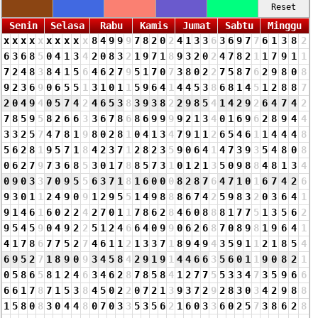
Reset
Senin
Selasa
Rabu
Kamis
Jumat
Sabtu
Minggu
x
x
x
x
x
x
x
x
x
x
8
4
9
9
9
7
8
2
0
2
4
1
3
3
6
3
6
9
7
7
6
1
3
8
2
6
3
6
8
5
0
4
1
3
4
2
0
8
3
2
1
9
7
1
8
9
3
2
0
2
4
7
8
2
1
1
7
9
1
1
7
2
4
8
3
8
4
1
5
6
4
6
2
7
9
5
1
7
0
7
3
8
0
2
2
7
5
8
7
6
2
9
8
0
8
9
2
3
6
9
0
6
5
5
1
3
1
0
1
1
5
9
6
4
1
4
4
5
3
8
6
8
1
4
5
1
2
8
8
7
2
0
4
9
4
0
5
7
4
2
4
6
5
3
8
3
9
3
8
2
2
9
8
5
4
1
4
2
9
2
6
4
7
4
2
7
8
5
9
5
8
2
6
6
3
3
6
7
8
6
8
6
9
9
9
9
2
1
3
4
0
1
6
9
6
2
8
9
4
4
3
3
2
5
7
4
7
8
1
9
8
0
2
8
1
0
4
1
3
4
7
9
1
1
2
6
5
4
6
1
1
4
4
4
8
5
6
2
8
1
9
5
7
1
8
4
2
3
7
1
2
8
2
3
5
9
0
6
4
1
4
7
3
9
3
5
4
8
0
8
0
6
2
7
9
7
3
6
8
5
3
0
1
7
8
8
5
7
3
1
0
1
2
1
3
5
0
9
8
8
4
8
1
3
4
0
9
0
3
3
7
0
9
5
5
6
3
7
1
8
1
6
0
0
0
8
2
8
7
6
4
7
1
0
1
6
7
4
2
6
9
3
0
1
1
2
4
9
0
9
1
2
9
5
5
1
4
9
8
8
8
6
7
4
2
5
9
8
3
2
0
3
6
4
1
9
1
4
6
1
6
0
2
2
4
2
7
0
1
1
7
8
6
2
8
4
6
0
8
8
8
1
7
7
5
1
3
5
6
2
9
5
4
5
9
0
4
9
2
2
5
1
2
4
6
6
4
0
9
9
0
6
2
6
8
7
0
8
9
8
1
9
6
4
1
4
1
7
8
6
7
7
5
2
7
4
6
1
1
2
1
3
3
7
1
8
9
4
9
4
3
5
9
1
1
2
1
8
5
4
6
9
5
2
7
1
8
9
0
9
3
4
5
8
4
2
9
1
9
1
4
4
6
6
3
5
6
0
1
1
9
0
8
2
1
0
5
8
6
5
8
1
2
4
6
3
4
6
2
8
7
8
5
8
4
1
2
7
7
5
5
3
3
4
7
3
5
9
6
6
6
6
1
7
8
7
1
5
3
8
4
5
0
2
2
0
7
2
1
3
9
3
7
2
9
2
8
3
0
3
4
2
9
8
8
1
5
8
0
8
3
0
4
4
8
0
7
0
3
3
5
3
5
6
2
1
6
0
3
3
6
0
2
5
7
3
8
6
2
8