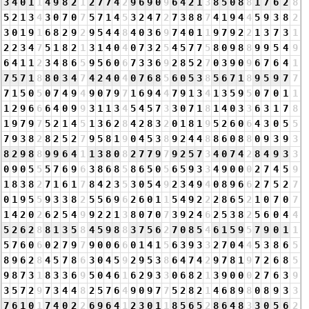
3
4
0
1
1
4
9
8
2
1
2
7
7
4
2
9
6
9
0
9
6
4
2
1
3
8
5
0
8
8
1
7
6
2
8
5
2
1
3
4
3
0
7
0
7
5
7
1
4
5
3
2
4
7
2
7
3
8
8
7
4
1
9
4
4
5
9
3
8
2
3
0
1
9
1
6
8
2
9
2
9
5
4
4
8
4
0
3
6
9
7
4
0
1
1
9
7
9
2
2
1
3
7
3
1
2
2
3
4
7
5
1
8
2
1
3
1
4
0
4
0
7
3
2
5
4
5
7
7
5
8
0
9
8
8
9
9
5
4
9
6
4
1
1
2
3
4
8
6
5
9
5
6
0
6
7
3
3
6
9
2
8
5
2
7
0
3
9
0
9
6
7
6
4
1
7
5
7
1
8
8
0
3
4
7
4
2
4
0
4
0
7
6
8
5
6
0
5
3
8
5
6
7
1
8
9
5
9
7
7
7
1
5
0
5
0
7
4
9
4
9
0
7
9
7
1
6
9
4
4
7
9
1
3
4
1
3
5
9
5
0
7
0
1
1
1
2
9
6
6
6
4
0
9
9
3
1
1
3
4
5
4
5
7
3
3
0
7
1
8
1
4
0
3
3
6
3
1
7
8
1
9
7
9
7
5
2
1
4
5
1
3
6
2
8
4
2
8
3
2
0
1
8
1
9
5
2
6
0
6
4
3
0
5
5
7
9
3
8
2
8
2
5
2
7
9
5
8
1
9
0
4
5
3
8
9
2
4
4
8
8
6
0
8
8
0
9
3
9
3
8
2
9
8
8
9
9
6
4
1
1
3
8
0
8
2
7
7
9
7
9
2
5
7
3
4
0
7
4
2
8
4
9
3
3
0
9
0
5
5
5
7
6
9
6
3
8
6
8
5
8
6
5
0
5
6
5
9
3
3
4
9
0
0
0
2
7
4
5
9
1
8
3
8
2
7
1
6
1
7
8
4
2
3
5
3
0
5
4
9
2
3
4
9
4
0
8
9
6
6
2
7
5
2
7
0
1
9
5
5
9
3
3
8
2
5
5
6
9
6
2
6
0
1
1
5
4
9
2
2
2
8
6
5
2
1
0
7
0
7
1
4
2
0
2
6
2
5
4
9
9
2
2
1
3
8
0
7
0
7
3
9
2
4
6
2
5
3
8
2
5
6
0
4
4
5
2
6
2
8
8
1
3
5
8
4
5
9
8
8
3
7
5
6
2
7
0
8
5
4
6
1
5
9
5
7
9
0
1
1
5
7
6
0
6
0
2
7
9
7
9
0
0
6
6
0
1
4
1
5
6
3
9
3
3
2
7
0
4
4
5
3
8
6
5
8
9
6
2
8
4
5
7
8
6
3
0
4
5
9
2
9
5
3
8
6
4
7
4
2
9
7
8
1
9
7
2
6
8
5
9
8
7
3
1
8
3
3
6
9
5
0
4
6
1
6
2
9
3
3
0
6
8
2
1
3
9
0
0
0
2
7
6
3
9
3
5
7
2
9
7
3
4
4
8
2
5
7
6
4
9
0
9
7
7
5
2
8
2
1
4
6
8
9
8
0
8
9
3
3
7
6
1
0
1
7
4
0
2
2
6
9
6
4
1
2
3
0
1
1
8
5
6
5
2
8
6
4
8
3
3
0
5
6
2