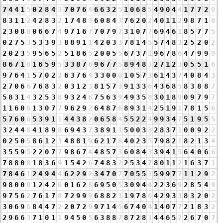
7
4
4
1
5
0
2
8
4
3
7
0
7
6
4
6
6
3
2
5
1
0
6
8
5
4
9
0
4
4
1
7
7
2
9
8
3
1
1
2
4
2
8
3
2
1
7
4
8
3
6
0
8
4
3
7
6
2
0
2
4
0
1
1
2
9
8
7
1
8
2
3
0
8
8
0
6
6
7
4
9
7
1
6
7
7
0
7
9
7
3
1
0
7
7
6
9
4
6
1
8
5
7
7
5
0
2
7
5
3
5
3
3
9
3
8
8
9
1
1
4
2
0
3
3
7
8
1
4
5
5
7
4
8
3
2
5
2
0
2
2
0
2
3
5
9
5
6
5
2
5
1
8
6
5
2
0
0
5
5
6
7
3
7
1
9
6
7
8
6
4
7
9
9
9
8
6
7
1
8
1
6
5
9
5
3
3
8
7
6
9
6
7
7
5
8
9
4
8
3
2
7
1
2
3
0
5
5
1
6
9
7
6
4
1
5
7
0
2
2
6
3
7
6
4
3
3
0
0
0
1
0
5
7
3
6
1
4
3
7
4
0
8
4
3
2
7
0
6
6
7
6
8
3
2
0
3
1
2
3
8
1
5
7
3
9
1
3
3
6
4
3
6
8
5
8
3
8
8
7
5
8
3
1
4
3
2
5
3
8
9
3
2
4
6
7
5
6
3
9
4
9
3
5
8
3
0
1
8
9
0
9
7
9
7
1
1
6
0
6
1
3
0
7
7
9
6
2
9
2
6
4
8
7
6
8
9
3
1
4
2
5
1
9
1
7
8
1
5
6
5
7
6
0
6
5
3
9
1
1
4
4
3
8
2
0
6
5
8
4
5
5
2
2
4
9
9
3
4
7
5
1
9
5
5
3
2
4
4
8
4
1
8
9
8
6
9
4
3
7
3
8
9
1
1
5
0
0
3
3
2
8
3
7
1
0
0
9
2
2
0
2
5
0
5
8
6
1
2
3
4
8
8
1
9
6
2
1
7
8
4
0
2
3
5
7
9
8
2
1
8
2
1
3
4
3
5
5
9
5
2
2
0
7
7
9
8
6
7
4
4
8
5
7
3
6
0
8
4
3
3
9
4
1
5
6
4
0
6
6
7
8
8
0
8
1
8
3
6
9
1
5
4
2
6
7
4
8
3
2
2
5
3
4
7
8
0
1
1
2
1
6
3
7
1
7
8
4
6
1
2
4
9
4
4
6
2
2
9
2
3
4
7
0
7
7
0
5
5
1
5
9
9
7
7
1
1
2
9
2
9
8
0
0
0
1
2
4
2
6
0
1
6
2
8
6
9
5
0
5
3
0
9
4
4
2
2
3
6
9
2
8
5
4
9
9
7
5
6
2
7
6
1
7
8
7
2
9
9
9
6
8
8
2
1
1
9
7
8
6
4
2
9
3
3
8
3
2
0
2
3
0
6
9
6
8
4
4
7
2
2
0
7
2
9
9
7
1
4
5
6
7
4
0
4
1
4
0
7
7
2
1
8
3
2
2
9
6
6
3
7
1
0
1
1
9
4
5
0
5
6
3
8
8
7
8
7
2
8
1
4
4
6
5
2
2
6
7
0
7