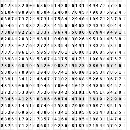
8
4
7
8
6
3
2
0
0
0
6
3
6
9
6
1
4
2
0
2
6
1
3
1
4
4
9
4
7
2
5
7
9
6
6
5
1
0
4
4
9
8
9
0
9
8
5
8
4
3
2
4
6
0
6
7
8
4
5
9
7
9
8
8
7
5
9
2
4
6
0
3
8
7
6
7
3
7
2
9
9
7
3
1
4
7
5
8
4
3
2
9
4
0
4
1
0
9
7
7
2
3
7
9
7
6
9
4
6
1
7
1
8
3
2
2
5
2
8
1
4
1
5
6
2
6
4
6
3
9
2
4
3
9
3
3
9
4
4
8
7
3
8
0
8
9
2
7
2
9
1
3
3
7
1
9
6
7
4
2
5
8
8
6
5
8
7
9
4
4
9
4
9
1
1
8
2
0
4
4
2
0
3
2
5
9
8
9
1
1
0
4
0
8
8
3
0
2
6
8
9
5
1
9
1
4
5
3
8
2
2
2
7
3
1
0
7
7
6
4
2
7
2
4
6
3
3
5
4
9
5
4
9
1
1
7
3
3
2
5
5
8
2
0
2
7
3
7
5
3
9
6
1
5
6
5
0
5
3
8
9
7
6
1
7
1
6
0
8
8
3
8
6
8
5
5
0
7
4
2
1
6
9
8
8
2
0
3
5
8
5
3
6
7
4
4
1
7
5
3
6
1
7
3
1
1
9
0
8
8
4
7
5
7
3
7
3
8
8
7
6
0
4
9
4
5
5
2
0
2
9
0
3
7
1
9
5
2
3
5
3
8
0
9
9
6
7
4
6
1
5
8
0
6
6
7
0
9
9
9
1
0
4
8
3
6
7
4
1
5
6
6
8
0
8
3
6
5
3
8
7
8
6
1
7
3
3
9
1
1
3
4
1
2
3
4
6
4
7
2
7
1
0
2
2
8
9
6
8
5
5
2
6
6
3
0
6
7
7
5
4
3
1
8
9
0
6
0
9
9
3
9
4
6
1
7
0
0
4
4
1
0
1
2
3
4
9
8
6
5
8
4
5
7
3
1
7
2
3
5
5
3
8
0
8
7
5
2
6
8
0
3
4
2
6
5
1
0
1
1
6
4
5
1
6
6
4
2
0
2
7
3
4
5
9
4
1
2
5
7
0
3
9
6
6
6
8
7
4
2
4
7
0
1
1
3
6
1
9
1
2
2
9
0
9
2
5
8
3
2
1
4
5
1
6
0
7
4
9
4
2
5
8
8
7
7
9
6
9
6
7
0
9
7
7
8
5
1
5
6
1
5
2
0
2
6
9
6
6
3
4
8
8
6
5
7
3
4
1
5
5
1
9
5
5
8
5
3
4
7
8
1
2
5
7
6
8
8
6
5
1
7
9
2
2
7
3
5
7
3
4
1
6
6
3
6
2
8
5
4
3
8
8
3
2
1
4
7
4
2
8
8
7
5
3
7
1
2
4
6
0
6
0
2
2
9
2
3
6
9
8
1
8
7
6
2
1
5
4
9
5
7
9
2
2